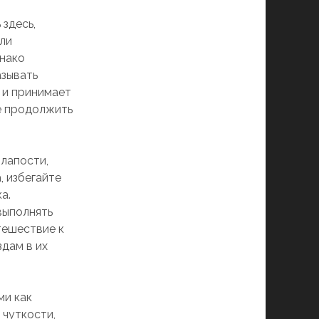
здесь,
или
днако
азывать
 и принимает
е продолжить
олапости,
, избегайте
а.
 выполнять
тешествие к
здам в их
ми как
 чуткости,