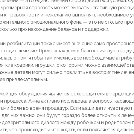
 лечении — это единственный способ добиться успеха. О
о чрезмерная строгость может вызвать негативную реакци
и к тревожности и нежеланию выполнять необходимые у
ожительного эмоционального фона — это не столько про
 сколько про нахождение баланса и поддержки.
ии реабилитации также имеет значение само пространст
сходит лечение. Превращая дом в благоприятную среду д
илась о том, чтобы там имелись все необходимые атрибу
мягкие коврики, игрушки, с которыми можно взаимодейств
Важные детали могут сильно повлиять на восприятие лече
лее привлекательным.
мой для обсуждения является роль родителя в перцепци
и процесса. Анна активно исследовала вопросы, касающ
ьми боли во время процедур. Если ваши дети чувствуют,
 для них важно, они будут гораздо более открыты к лече
 доверительного диалога между ребенком и родителем
ить, что происходит и что ждать, если появляется диско