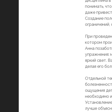
дисциплина в
понимать, чт
даже привест
Создание пол
ограничений,
При проведен
котором прои
Анна позабот
упражнения: 
яркий свет. 
делая его бо
Отдельной те
болезненност
ощущения дет
необходимо и
Установление
лучше объясн