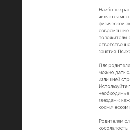
Наиболее рас
является мне
физической а
современные 
положительно
ответственно
занятия. Псих
Для родителе
можно дать с
излишней стро
Используйте п
необходимые 
звездам»: каж
космическом 
Родителям сле
косолапость, 