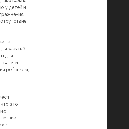
днако важно
ю у детей и
пражнения.
 отсутствие
во, в
ля занятий,
ты для
овать, и
ния ребенком,
и
иеся
 что это
нию.
 поможет
мфорт.