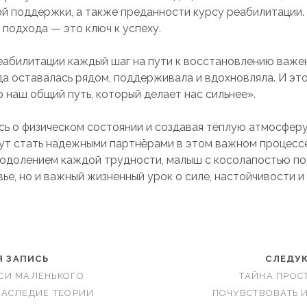
й поддержки, а также преданности курсу реабилитации.
 подхода — это ключ к успеху.
еабилитации каждый шаг на пути к восстановлению важен
гда оставалась рядом, поддерживала и вдохновляла. И эт
 наш общий путь, который делает нас сильнее».
ь о физическом состоянии и создавая тёплую атмосферу
ут стать надежными партнёрами в этом важном процесс
еодолением каждой трудности, малыш с косолапостью по
ье, но и важный жизненный урок о силе, настойчивости и
 ЗАПИСЬ
СЛЕДУ
СИ МАЛЕНЬКОГО
ТАЙНА ПРОС
НАСЛЕДИЕ ТЕОРИИ
ПОЧУВСТВОВАТЬ 