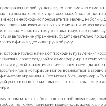
пространенным заблуждением, которое можно отметить 
ние, что вмешательство в процессе малой подвижности 
ктивности необходимо прерывать при малейшей боли. О
исследования показывают, что это может и не всегда ок
е влияние. Напротив, тому, кто адаптируется к процессу
сть за выполнение упражнений, будет значительно прощ
ология и физика здесь идут рука об руку.
й, которые только начинают проходить путь лечения кос
ледующий совет: создавайте атмосферу игры и комфорта
гости и делайте занятия легкими и понятными для ребенк
ростые игры, в которых он мог бы вовлекаться, а заодно
физические упражнения. Это может быть, например, «Пу
дый успех в выполнении задания — это шаг к далеким зве
мире.
дует помнить, что забота о детях с заболеваниями, таки
требует не только понимания медицинских аспектов, но и