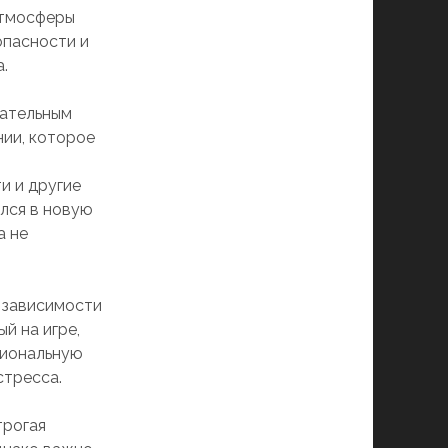
атмосферы
опасности и
.
нательным
нии, которое
и и другие
лся в новую
а не
 зависимости
й на игре,
оциональную
стресса.
трогая