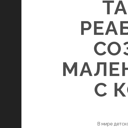
Т
РЕА
СО
МАЛЕ
С 
В мире детск