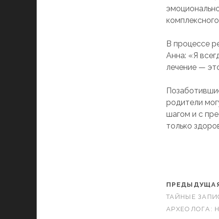
эмоционально
комплексного
В процессе р
Анна: «Я все
лечение — это
Позаботившис
родители мог
шагом и с пр
только здоров
ПРЕДЫДУЩАЯ
ТАЙНЫЕ ЗАПИ
АРХЕОЛОГА: 