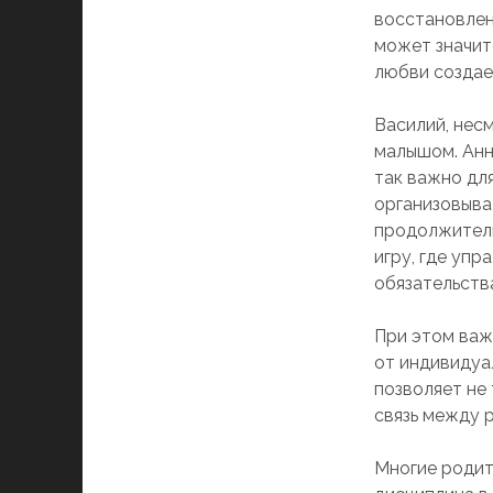
восстановлен
может значит
любви создае
Василий, нес
малышом. Анн
так важно дл
организовыва
продолжитель
игру, где упр
обязательств
При этом важ
от индивидуа
позволяет не
связь между 
Многие родит