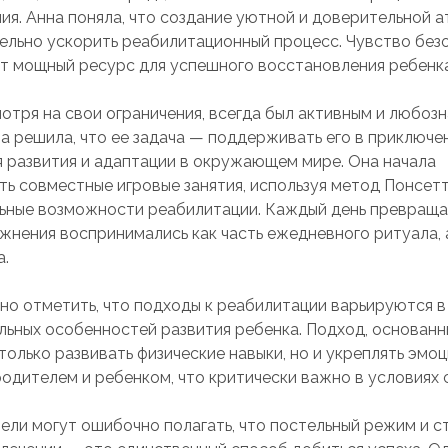
ия. Анна поняла, что создание уютной и доверительной 
ельно ускорить реабилитационный процесс. Чувство без
т мощный ресурс для успешного восстановления ребенка
мотря на свои ограничения, всегда был активным и любоз
а решила, что ее задача — поддерживать его в приключе
я развития и адаптации в окружающем мире. Она начала
ть совместные игровые занятия, используя метод Понсетт
ные возможности реабилитации. Каждый день превраща
ажнения воспринимались как часть ежедневного ритуала, 
а.
но отметить, что подходы к реабилитации варьируются в
льных особенностей развития ребенка. Подход, основанны
 только развивать физические навыки, но и укреплять эм
родителем и ребенком, что критически важно в условиях 
ели могут ошибочно полагать, что постельный режим и с