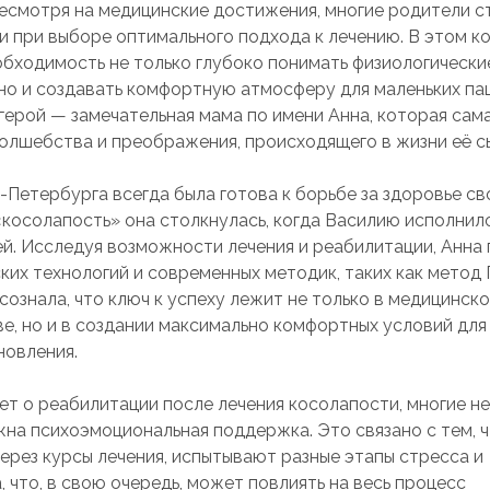
Несмотря на медицинские достижения, многие родители 
и при выборе оптимального подхода к лечению. В этом к
обходимость не только глубоко понимать физиологически
 но и создавать комфортную атмосферу для маленьких па
 герой — замечательная мама по имени Анна, которая сам
олшебства и преображения, происходящего в жизни её с
-Петербурга всегда была готова к борьбе за здоровье св
«косолапость» она столкнулась, когда Василию исполнил
ей. Исследуя возможности лечения и реабилитации, Анна 
ких технологий и современных методик, таких как метод 
сознала, что ключ к успеху лежит не только в медицинск
е, но и в создании максимально комфортных условий для
новления.
дет о реабилитации после лечения косолапости, многие н
жна психоэмоциональная поддержка. Это связано с тем, ч
ерез курсы лечения, испытывают разные этапы стресса и
 что, в свою очередь, может повлиять на весь процесс