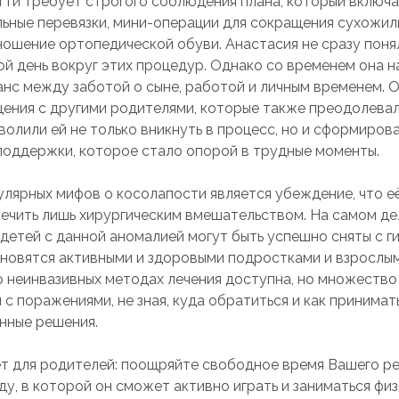
ти требует строгого соблюдения плана, который включа
ьные перевязки, мини-операции для сокращения сухожили
ношение ортопедической обуви. Анастасия не сразу понял
ой день вокруг этих процедур. Однако со временем она н
анс между заботой о сыне, работой и личным временем. 
ения с другими родителями, которые также преодолевали
волили ей не только вникнуть в процесс, но и сформиров
оддержки, которое стало опорой в трудные моменты.
улярных мифов о косолапости является убеждение, что е
ечить лишь хирургическим вмешательством. На самом де
детей с данной аномалией могут быть успешно сняты с ги
новятся активными и здоровыми подростками и взрослым
 неинвазивных методах лечения доступна, но множество
с поражениями, не зная, куда обратиться и как принимат
нные решения.
т для родителей: поощряйте свободное время Вашего ре
ду, в которой он сможет активно играть и заниматься фи