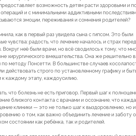
предоставляет возможность детям расти здоровыми и п
 операций и с минимальными аддиктивными последствиям
исываются эмоции, переживания и сомнения родителей?
нила, как в первый раз увидела сына с гипсом. Это были
е чувства: радость, что лечение началось, и страх пере
 Вокруг неё были врачи, но всё сводилось к тому, что мно
оне хирургического вмешательства. Она же решительно в
 по методу Понсетти. В большинстве случаев косолапос
сли действовать строго по установленному графику и быт
 к каждому этапу, каждоусилию.
ть, что болезнь не есть приговор. Первый шаг к полноце
ние близкого контакта с врачами и осознание, что кажда
ение клиники — это не только шаг к выздоровлению, но и
ровению о том, как важно объединить лечение и заботу 
ом состоянии как ребёнка, так и родителей.