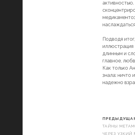
активностью. 
сконцентриро
медикаментоз
наслаждаться
Подводя итог
иллюстрация 
длинным и сл
главное, люб
Как только А
знала: ничто 
надежно взра
ПРЕДЫДУЩАЯ
ТАЙНЫ МЕТАМ
ЧЕРЕЗ УЗКИЙ 