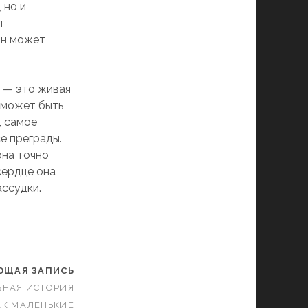
 но и
т
он может
и — это живая
ю может быть
, самое
е преграды.
она точно
 сердце она
ассудки.
ЮЩАЯ ЗАПИСЬ
НАЯ ИСТОРИЯ
АК МАЛЕНЬКИЕ