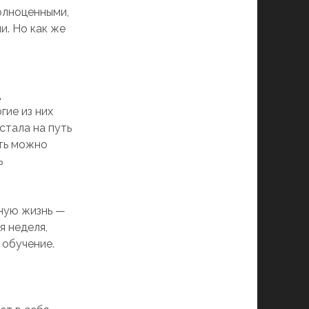
олноценными,
и. Но как же
д
гие из них
стала на путь
ть можно
ь
нную жизнь —
я неделя,
 обучение.
о