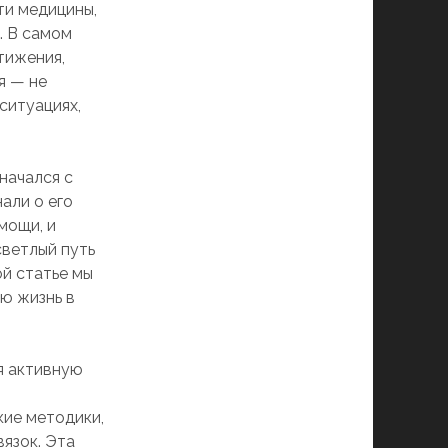
ти медицины,
. В самом
тижения,
я — не
ситуациях,
начался с
али о его
мощи, и
светлый путь
ой статье мы
ю жизнь в
я активную
кие методики,
вязок. Эта