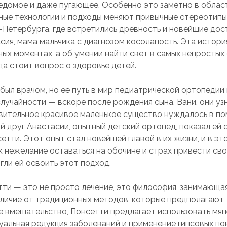
ведомое и даже пугающее. Особенно это заметно в облас
ные технологии и подходы меняют привычные стереотипы
-Петербурга, где встретились древность и новейшие дос
сия, мама мальчика с диагнозом косолапость. Эта истори
ых моментах, а об умении найти свет в самых непростых 
да стоит вопрос о здоровье детей.
был врачом, но её путь в мир педиатрической ортопедии 
лучайности — вскоре после рождения сына, Вани, они узн
ивительное красивое маленькое существо нуждалось в по
й друг Анастасии, опытный детский ортопед, показал ей 
тти. Этот опыт стал новейшей главой в их жизни, и в эт
к нежелание оставаться на обочине и страх привести сво
гли ей освоить этот подход.
ти — это не просто лечение, это философия, занимающа
тличие от традиционных методов, которые предполагают
е вмешательство, Понсетти предлагает использовать мяг
нуальная редукция заболеваний и применение гипсовых по