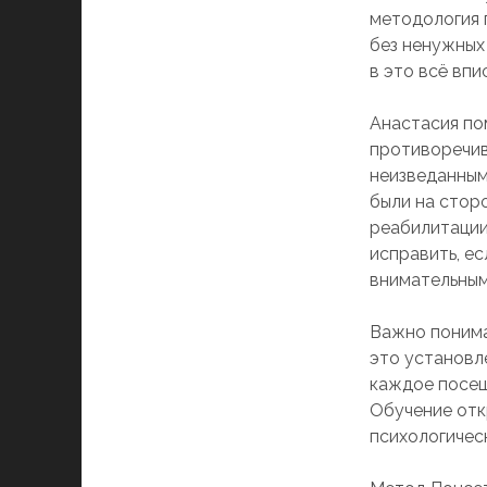
методология 
без ненужных
в это всё вп
Анастасия пом
противоречивы
неизведанным.
были на стор
реабилитации
исправить, е
внимательным
Важно понима
это установле
каждое посещ
Обучение отк
психологическ