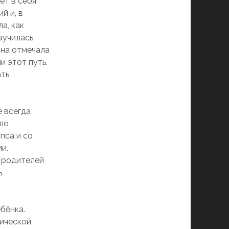
ет в себя
й и, в
а, как
аучилась
Она отмечала
 этот путь.
ать
ё всегда
ле,
пса и со
и.
 родителей
ь
бёнка.
зической