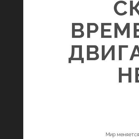
С
ВРЕМ
ДВИГА
Н
Мир меняется 