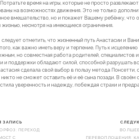
Потратьте время на игры, которые не просто развлекают,
ваны на возможностях движения. Это не только дополни
ное вмешательство, но и покажет Вашему ребёнку, что 
 жизнью, несмотря на имеющиеся ограничения.
, следует отметить, что жизненный путь Анастасии и Ван
того, как важно иметь веру и терпение. Путь к исцелени
ожным, но совместная работа родителей, специалистов и
ви и поддержки обладают силой, способной разрушать вс
настасия сделала свой выбор в пользу метода Понсетти, 
и никто не сможет оставить её и её сына позади. В своём
стила уверенность и надежду, побеждая страхи и предр
 ЗАПИСЬ
СЛЕДУ
ОРФОЗ: ПЕРЕХОД
ВОЛШЕБ
МОСТ С
ПЕРЕВОПЛОЩЕНИЯ: К