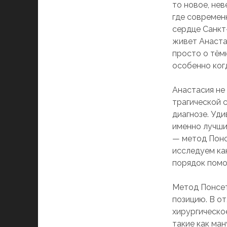
то новое, не
где современ
сердце Санкт
живет Анаста
просто о тёмн
особенно ког
Анастасия не 
трагической с
диагнозе. Уд
именно лучши
— метод Понсе
исследуем ка
порядок помо
Метод Понсет
позицию. В о
хирургическо
такие как ма