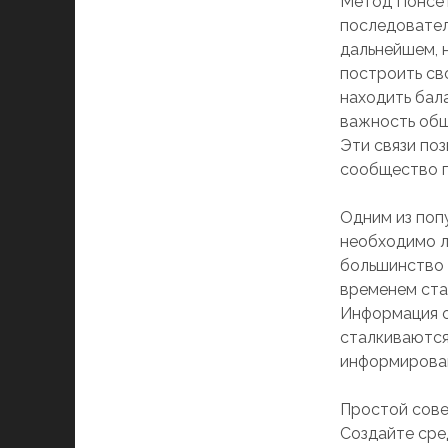
Метод Понсет
последовател
дальнейшем, 
построить св
находить бал
важность общ
Эти связи поз
сообщество п
Одним из поп
необходимо л
большинство 
временем ста
Информация о
сталкиваются 
информирова
Простой сове
Создайте сре