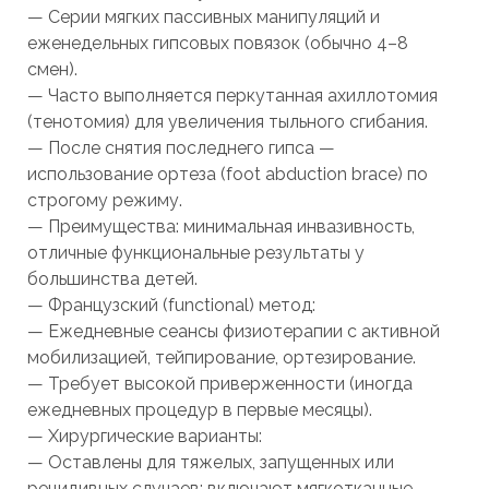
— Серии мягких пассивных манипуляций и
еженедельных гипсовых повязок (обычно 4–8
смен).
— Часто выполняется перкутанная ахиллотомия
(тенотомия) для увеличения тыльного сгибания.
— После снятия последнего гипса —
использование ортеза (foot abduction brace) по
строгому режиму.
— Преимущества: минимальная инвазивность,
отличные функциональные результаты у
большинства детей.
— Французский (functional) метод:
— Ежедневные сеансы физиотерапии с активной
мобилизацией, тейпирование, ортезирование.
— Требует высокой приверженности (иногда
ежедневных процедур в первые месяцы).
— Хирургические варианты:
— Оставлены для тяжелых, запущенных или
рецидивных случаев; включают мягкотканные